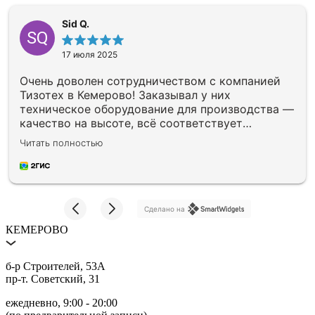
Sid Q.
SQ
17 июля 2025
Очень доволен сотрудничеством с компанией
Тизотех в Кемерово! Заказывал у них
техническое оборудование для производства —
качество на высоте, всё соответствует
заявленным характеристикам. Особенно
Читать полностью
понравился профессиональный подход команды
Сделано на
КЕМЕРОВО
б‑р Строителей, 53А
пр‑т. Советский, 31
ежедневно, 9:00 ‑ 20:00